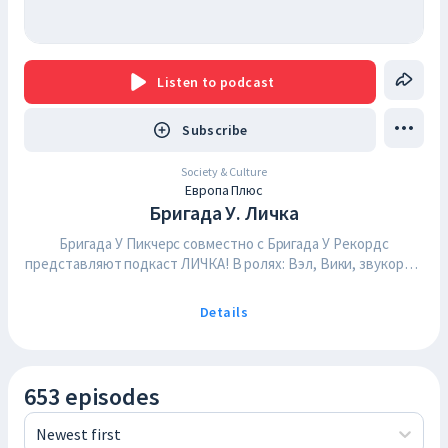
Listen
to podcast
Subscribe
Society & Culture
Европа Плюс
Бригада У. Личка
Бригада У Пикчерс совместно с Бригада У Рекордс
представляют подкаст ЛИЧКА! В ролях: Вэл, Вики, звукореж
Лёха и главный по новостям – Паша. По сюжету четверо
достаточно приятных людей закрываются в студии и
Details
говорят. Разговоры о выходных, вызывающие вопросы,
предполагающие ответы, выходят каждый вторник. Слушай
и смотри то, что точно не попадёт в эфир! Сотрудничество:
reklama@emg.fm
653 episodes
Newest first