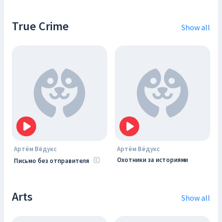
True Crime
Show all
Артём Вёдукс
Артём Вёдукс
Охотники за историями
Письмо без отправителя
Arts
Show all