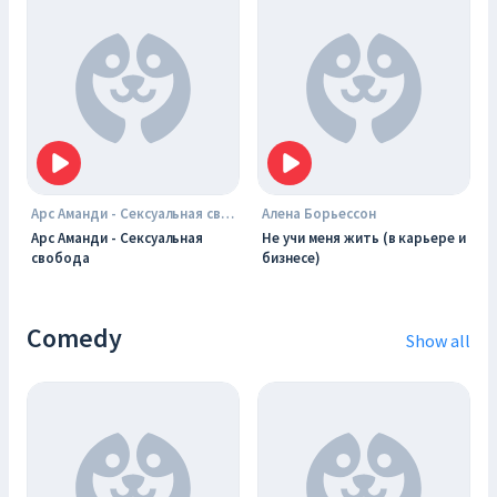
Арс Аманди - Сексуальная свобода
Алена Борьессон
Арс Аманди - Сексуальная
Не учи меня жить (в карьере и
свобода
бизнесе)
Comedy
Show all