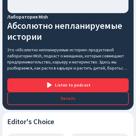
Лаборатория Mish
Абсолютно непланируемые
истории
Это «Абсолютно непланируемые истории» продуктовой
лаборатории Mish, подкаст о женщинах, которые совмещают
предпринимательство, карьеру и материнство. Здесь мы
разбираемся, как расти в карьере и растить детей, бороться
со стереотипами и выгоранием, воспитывать команду вокруг и
мать — в себе. Tg Mish:
https://t.me/labmish
Listen
to podcast
Details
Editor's Choice