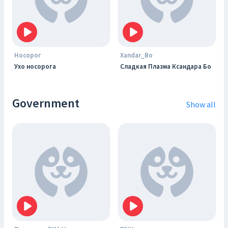
Носорог
Xandar_Bo
Ухо носорога
Сладкая Плазма Ксандара Бо
Government
Show all