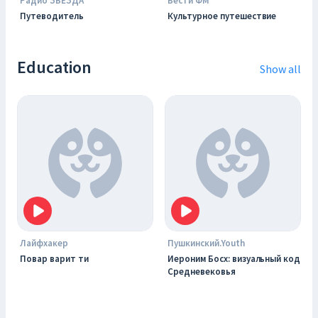
Радио ЗВЕЗДА
Вести ФМ
Путеводитель
Культурное путешествие
Education
Show all
Лайфхакер
Пушкинский.Youth
Повар варит ти
Иероним Босх: визуальный код
Средневековья