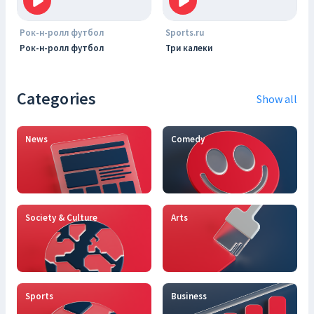
Рок-н-ролл футбол
Sports.ru
Рок-н-ролл футбол
Три калеки
Categories
Show all
News
Comedy
Society & Culture
Arts
Sports
Business