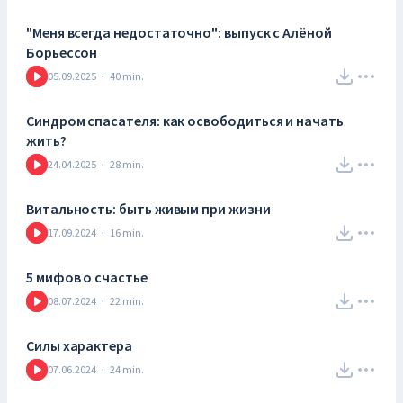
"Меня всегда недостаточно": выпуск с Алёной
Борьессон
05.09.2025
·
40
min.
Синдром спасателя: как освободиться и начать
жить?
24.04.2025
·
28
min.
Витальность: быть живым при жизни
17.09.2024
·
16
min.
5 мифов о счастье
08.07.2024
·
22
min.
Силы характера
07.06.2024
·
24
min.