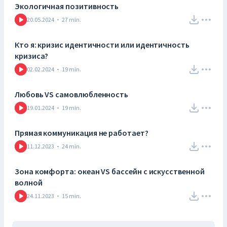
Экологичная позитивность
20.05.2024
·
27
min.
Кто я: кризис идентичности или идентичность
кризиса?
02.02.2024
·
19
min.
Любовь VS самовлюбленность
19.01.2024
·
19
min.
Прямая коммуникация не работает?
11.12.2023
·
24
min.
Зона комфорта: океан VS бассейн с искусственной
волной
24.11.2023
·
15
min.