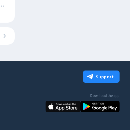
5
Support
Download the app