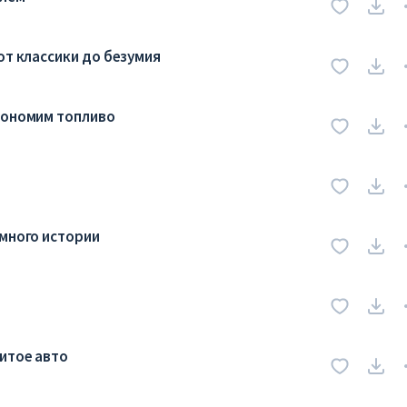
от классики до безумия
кономим топливо
емного истории
битое авто