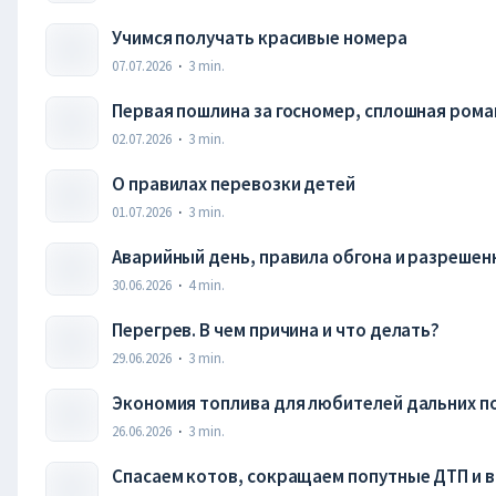
Учимся получать красивые номера
07.07.2026
·
3
min.
Первая пошлина за госномер, сплошная рома
02.07.2026
·
3
min.
О правилах перевозки детей
01.07.2026
·
3
min.
Аварийный день, правила обгона и разрешен
30.06.2026
·
4
min.
Перегрев. В чем причина и что делать?
29.06.2026
·
3
min.
Экономия топлива для любителей дальних п
26.06.2026
·
3
min.
Спасаем котов, сокращаем попутные ДТП и 