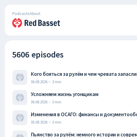
Podcasts
About
5606 episodes
Кого бояться за рулём и чем чревата запасл
06.08.2026
·
3
min.
Усложняем жизнь угонщикам
06.08.2026
·
3
min.
Изменения в ОСАГО: финансы и документооб
05.08.2026
·
3
min.
Пьянство за рулём: немного истории и совр