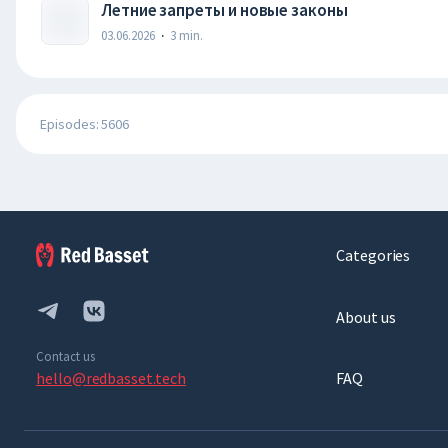
Летние запреты и новые законы
03.06.2026
·
3
min.
Episodes: 5606
Categories
About us
Contact us
hello@redbasset.tech
FAQ