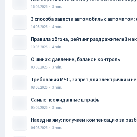
16.06.2026
·
3
min.
3 способа завести автомобиль с автоматом: 
14.06.2026
·
4
min.
Правила обгона, рейтинг раздражителей и э
10.06.2026
·
4
min.
О шинах: давление, баланс и контроль
09.06.2026
·
3
min.
Требования МЧС, запрет для электрички и н
08.06.2026
·
3
min.
Самые неожиданные штрафы
05.06.2026
·
3
min.
Наезд на яму: получаем компенсацию за раз
04.06.2026
·
3
min.