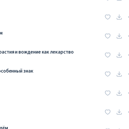
ам
растия и вождение как лекарство
особенный знак
улём