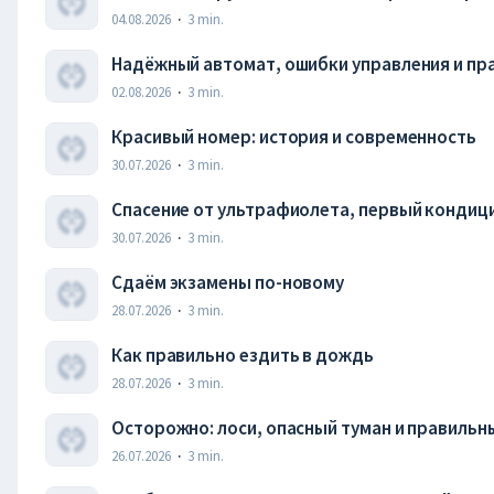
04.08.2026
·
3
min.
Надёжный автомат, ошибки управления и пр
02.08.2026
·
3
min.
Красивый номер: история и современность
30.07.2026
·
3
min.
Спасение от ультрафиолета, первый кондици
30.07.2026
·
3
min.
Сдаём экзамены по-новому
28.07.2026
·
3
min.
Как правильно ездить в дождь
28.07.2026
·
3
min.
Осторожно: лоси, опасный туман и правильн
26.07.2026
·
3
min.