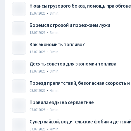
Нюансы грузового бокса, помощь при обгоне
15.07.2026
·
3
min.
Боремся с грозой и проезжаем лужи
13.07.2026
·
3
min.
Как экономить топливо?
13.07.2026
·
3
min.
Десять советов для экономии топлива
13.07.2026
·
3
min.
Проезд препятствий, безопасная скорость и
08.07.2026
·
4
min.
Правила езды на серпантине
07.07.2026
·
3
min.
Супер хайвэй, водительские фобии и детски
07.07.2026
·
4
min.