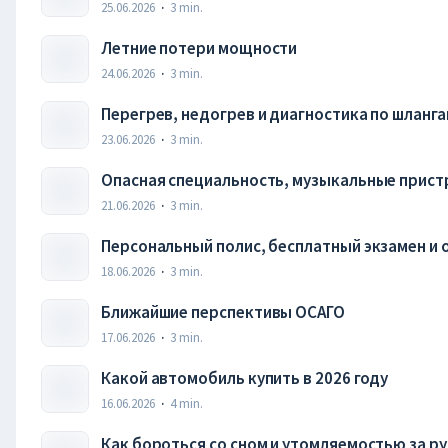
25.06.2026
·
3
min.
Летние потери мощности
24.06.2026
·
3
min.
Перегрев, недогрев и диагностика по шланг
23.06.2026
·
3
min.
Опасная специальность, музыкальные прист
21.06.2026
·
3
min.
Персональный полис, бесплатный экзамен и 
18.06.2026
·
3
min.
Ближайшие перспективы ОСАГО
17.06.2026
·
3
min.
Какой автомобиль купить в 2026 году
16.06.2026
·
4
min.
Как бороться со сном и утомляемостью за р