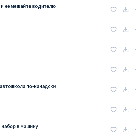
 и не мешайте водителю
 автошкола по-канадски
й набор в машину