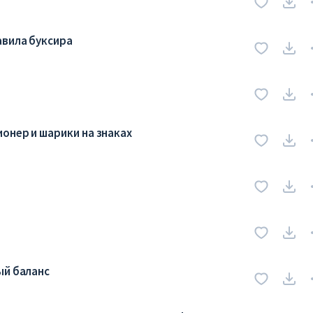
авила буксира
онер и шарики на знаках
ый баланс