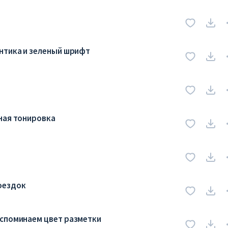
нтика и зеленый шрифт
ная тонировка
оездок
вспоминаем цвет разметки