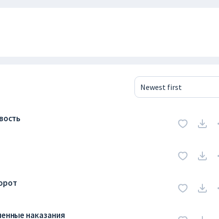
Newest first
ивость
орот
еменные наказания