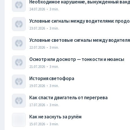
Необходимое нарушение, вынужденный ванд
24.07.2026
·
3
min.
Условные сигналы между водителями: прод
23.07.2026
·
3
min.
Условные световые сигналы между водител
22.07.2026
·
3
min.
Осмотр или досмотр — тонкости и нюансы
21.07.2026
·
3
min.
История светофора
19.07.2026
·
3
min.
Как спасти двигатель от перегрева
17.07.2026
·
3
min.
Как не заснуть за рулём
15.07.2026
·
3
min.