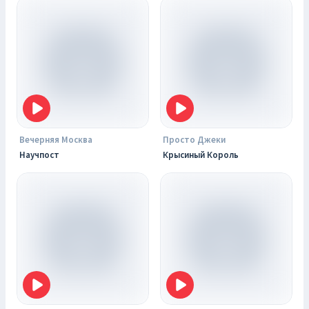
Вечерняя Москва
Просто Джеки
Научпост
Крысиный Король