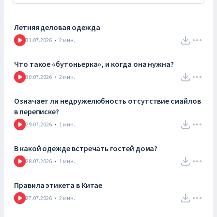
Летняя деловая одежда
31.07.2026
·
2
мин.
Что такое «бутоньерка», и когда она нужна?
30.07.2026
·
2
мин.
Означает ли недружелюбность отсутствие смайлов
в переписке?
29.07.2026
·
1
мин.
В какой одежде встречать гостей дома?
28.07.2026
·
1
мин.
Правила этикета в Китае
27.07.2026
·
2
мин.