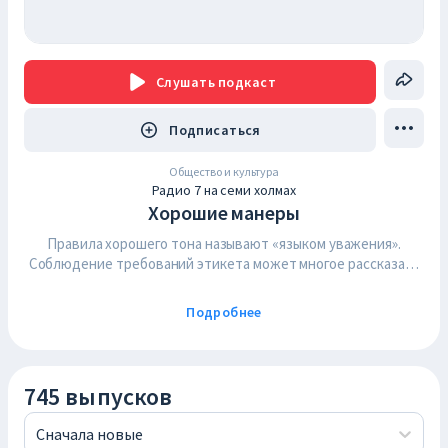
Слушать
подкаст
Подписаться
Общество и культура
Радио 7 на семи холмах
Хорошие манеры
Правила хорошего тона называют «языком уважения».
Соблюдение требований этикета может многое рассказать
о человеке, но всё ли мы знаем об этих требованиях?
Эксперт по деловому этикету и протоколу, преподаватель и
Подробнее
автор собственного курса и член Национальной ассоциации
специалистов по протоколу Татьяна Баранова делится
секретами того, как произвести приятное впечатление на
людей и избежать неловких ситуаций. Сотрудничество:
745 выпусков
reklama@emg.fm
Сначала новые