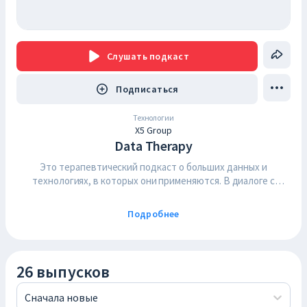
Слушать
подкаст
Подписаться
Технологии
X5 Group
Data Therapy
Это терапевтический подкаст о больших данных и
технологиях, в которых они применяются. В диалоге с
нашими коллегами и друзьями по рынку обсуждаем лучшие
практики применения big data в бизнесе, как большие
Подробнее
данные уже влияют на нашу жизнь и почему это совсем не
страшно.
26 выпусков
Сначала новые