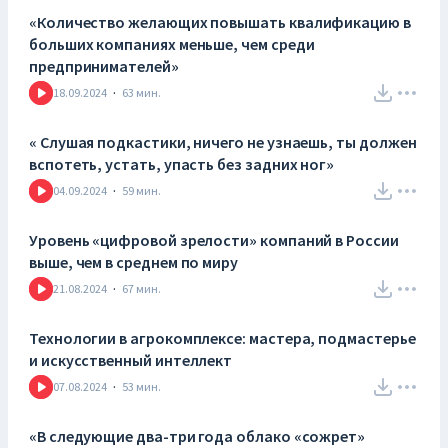
«Количество желающих повышать квалификацию в
больших компаниях меньше, чем среди
предпринимателей»
18.09.2024
·
63
мин.
« Слушая подкастики, ничего не узнаешь, ты должен
вспотеть, устать, упасть без задних ног»
04.09.2024
·
59
мин.
Уровень «цифровой зрелости» компаний в России
выше, чем в среднем по миру
21.08.2024
·
67
мин.
Технологии в агрокомплексе: мастера, подмастерье
и искусственный интеллект
07.08.2024
·
53
мин.
«В следующие два-три года облако «сожрет»