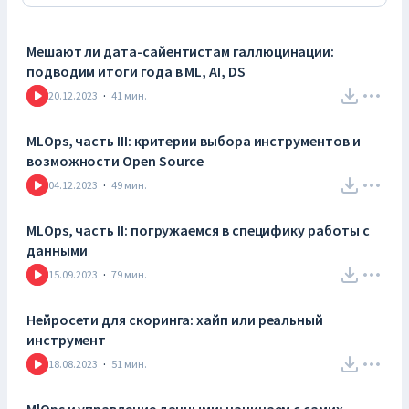
Мешают ли дата-сайентистам галлюцинации:
подводим итоги года в ML, AI, DS
20.12.2023
·
41
мин.
MLOps, часть III: критерии выбора инструментов и
возможности Open Source
04.12.2023
·
49
мин.
MLOps, часть II: погружаемся в специфику работы с
данными
15.09.2023
·
79
мин.
Нейросети для скоринга: хайп или реальный
инструмент
18.08.2023
·
51
мин.