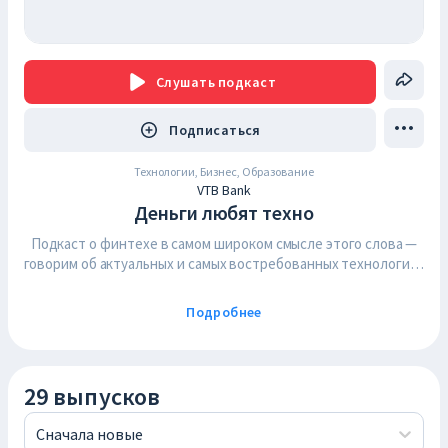
Слушать
подкаст
Подписаться
Технологии, Бизнес, Образование
VTB Bank
Деньги любят техно
Подкаст о финтехе в самом широком смысле этого слова —
говорим об актуальных и самых востребованных технологиях
в финансовой сфере. Вместе с экспертами разбираемся в
том, как эти технологии меняют наш пользовательский
Подробнее
опыт, рынок финансовых услуг, и делают эти услуги более
удобными, быстрыми и безопасными.
29 выпусков
Сначала новые