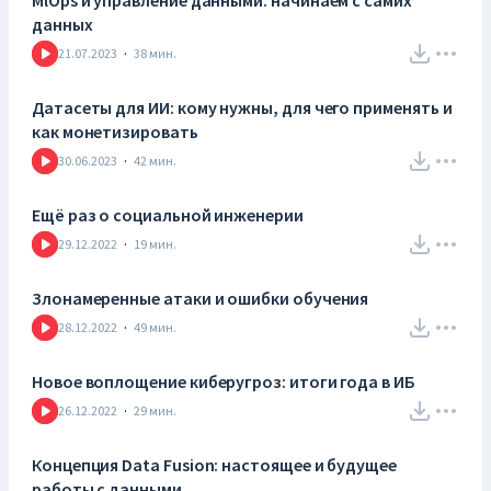
MlOps и управление данными: начинаем с самих
данных
21.07.2023
·
38
мин.
Датасеты для ИИ: кому нужны, для чего применять и
как монетизировать
30.06.2023
·
42
мин.
Ещё раз о социальной инженерии
29.12.2022
·
19
мин.
Злонамеренные атаки и ошибки обучения
28.12.2022
·
49
мин.
Новое воплощение киберугроз: итоги года в ИБ
26.12.2022
·
29
мин.
Концепция Data Fusion: настоящее и будущее
работы с данными