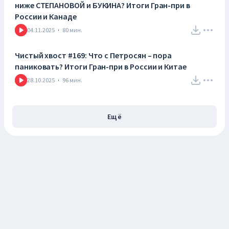
ниже СТЕПАНОВОЙ и БУКИНА? Итоги Гран-при в
России и Канаде
04.11.2025
·
80
мин.
Чистый хвост #169: Что с Петросян – пора
паниковать? Итоги Гран-при в России и Китае
28.10.2025
·
96
мин.
Ещё