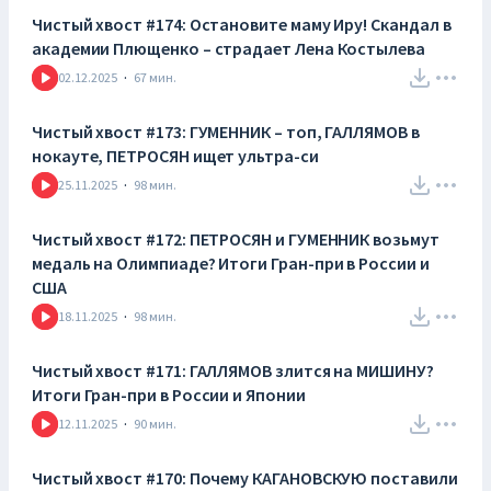
Чистый хвост #174: Остановите маму Иру! Скандал в
академии Плющенко – страдает Лена Костылева
02.12.2025
·
67
мин.
Чистый хвост #173: ГУМЕННИК – топ, ГАЛЛЯМОВ в
нокауте, ПЕТРОСЯН ищет ультра-си
25.11.2025
·
98
мин.
Чистый хвост #172: ПЕТРОСЯН и ГУМЕННИК возьмут
медаль на Олимпиаде? Итоги Гран-при в России и
США
18.11.2025
·
98
мин.
Чистый хвост #171: ГАЛЛЯМОВ злится на МИШИНУ?
Итоги Гран-при в России и Японии
12.11.2025
·
90
мин.
Чистый хвост #170: Почему КАГАНОВСКУЮ поставили