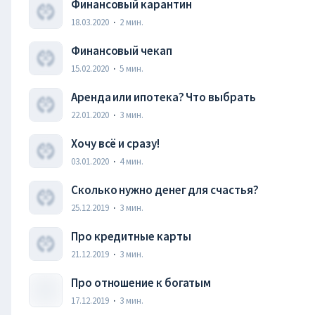
Финансовый карантин
18.03.2020
·
2
мин.
Финансовый чекап
15.02.2020
·
5
мин.
Аренда или ипотека? Что выбрать
22.01.2020
·
3
мин.
Хочу всё и сразу!
03.01.2020
·
4
мин.
Сколько нужно денег для счастья?
25.12.2019
·
3
мин.
Про кредитные карты
21.12.2019
·
3
мин.
Про отношение к богатым
17.12.2019
·
3
мин.