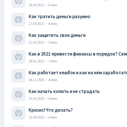
26.04.2021
·
6
мин.
Как тратить деньги разумно
17.04.2021
·
4
мин.
Как защитить свои деньги
12.02.2021
·
3
мин.
Как в 2021 привести финансы в порядок? Се
10.01.2021
·
7
мин.
Как работает кешбэк и как на нём заработат
26.11.2020
·
4
мин.
Как начать копить и не страдать
10.10.2020
·
4
мин.
Кризис! Что делать?
12.04.2020
·
4
мин.