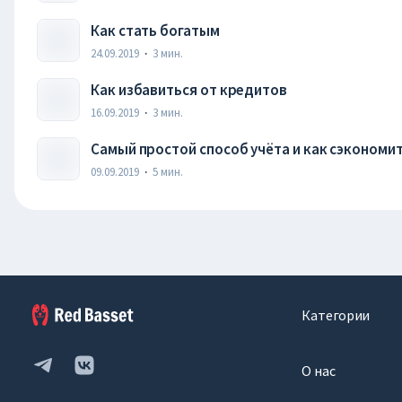
Как стать богатым
24.09.2019
·
3
мин.
Как избавиться от кредитов
16.09.2019
·
3
мин.
Самый простой способ учёта и как сэкономит
09.09.2019
·
5
мин.
Категории
О нас