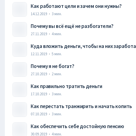
Как работают цели и зачем они нужны?
14.12.2019
·
3
мин.
Почему вы всё ещё не разбогатели?
27.11.2019
·
4
мин.
Куда вложить деньги, чтобы на них заработат
12.11.2019
·
5
мин.
Почему я не богат?
27.10.2019
·
2
мин.
Как правильно тратить деньги
17.10.2019
·
3
мин.
Как перестать транжирить и начать копить
07.10.2019
·
3
мин.
Как обеспечить себе достойную пенсию
30.09.2019
·
4
мин.