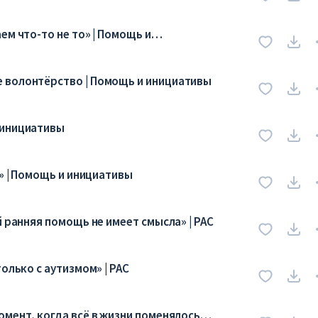
ем что-то не то» | Помощь и
 волонтёрство | Помощь и инициативы
 инициативы
с» | Помощь и инициативы
й ранняя помощь не имеет смысла» | РАС
олько с аутизмом» | РАС
мент, когда всё в жизни поменялось» |