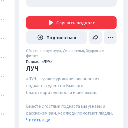
Слушать
подкаст
Подписаться
Общество и культура, Дети и семья, Здоровье и
фитнес
Подкаст «ЛУЧ»
ЛУЧ
«ЛУЧ – лучшие уроки человечности» —
подкаст студентов Вышки о
благотворительности и инклюзии.
Вместе с гостями подкаста мы узнаем и
расскажем вам, как люди помогают людям,
животным и природе, делая это
Читать еще
профессионально, системно и, конечно, по