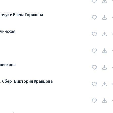
рчук и Елена Горинова
ичинская
авенкова
 Сбер | Виктория Кравцова