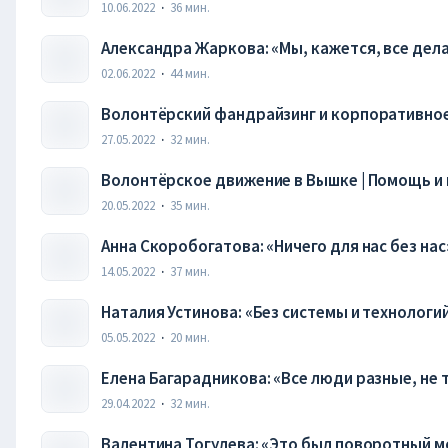
10.06.2022
·
36
мин.
Александра Жаркова: «Мы, кажется, все дела
инициативы
02.06.2022
·
44
мин.
Волонтёрский фандрайзинг и корпоративное
27.05.2022
·
32
мин.
Волонтёрское движение в Вышке | Помощь и
20.05.2022
·
35
мин.
Анна Скоробогатова: «Ничего для нас без на
14.05.2022
·
37
мин.
Наталия Устинова: «Без системы и технологи
05.05.2022
·
20
мин.
Елена Багарадникова: «Все люди разные, не т
29.04.2022
·
32
мин.
Валентина Тогулева: «Это был поворотный мо