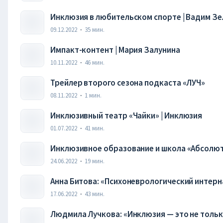
Инклюзия в любительском спорте | Вадим Зе
09.12.2022
·
35
мин.
Импакт-контент | Мария Залунина
10.11.2022
·
46
мин.
Трейлер второго сезона подкаста «ЛУЧ»
08.11.2022
·
1
мин.
Инклюзивный театр «Чайки» | Инклюзия
01.07.2022
·
41
мин.
Инклюзивное образование и школа «Абсолют
24.06.2022
·
19
мин.
Анна Битова: «Психоневрологический интерн
17.06.2022
·
43
мин.
Людмила Лучкова: «Инклюзия — это не тольк