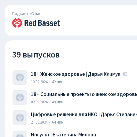
Подкасты
О нас
39 выпусков
18+ Женское здоровье | Дарья Климук
10.09.2024
·
42
мин.
18+ Социальные проекты о женском здоровье
02.09.2024
·
48
мин.
Цифровые решения для НКО | Дарья Степане
27.08.2024
·
64
мин.
Инсульт | Екатерина Милова