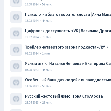
19.08.2024
·
57
мин.
Психология благотворительности | Анна Мака
15.03.2024
·
44
мин.
Цифровая доступность в VK | Василина Дрог
19.02.2024
·
78
мин.
Трейлер четвертого сезона подкаста «ЛУЧ»
02.02.2024
·
1
мин.
Ясный язык | Наталья Нечаева и Екатерина С
05.08.2023
·
45
мин.
Особенный банк для людей с инвалидностью.
14.06.2023
·
59
мин.
Русский жестовый язык | Тоня Столярова
28.04.2023
·
29
мин.