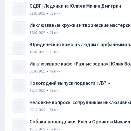
СДВГ | Ледяйкина Юлия и Минин Дмитрий
22.02.2023
·
28
мин.
Инклюзивные кружки и творческие мастерск
17.02.2023
·
21
мин.
Юридическая помощь людям с орфанными за
10.02.2023
·
18
мин.
Инклюзивное кафе «Разные зерна» | Юлия В
06.02.2023
·
47
мин.
Новогодний выпуск подкаста «ЛУЧ»
31.12.2022
·
37
мин.
Неловкие вопросы сотрудникам инклюзивных 
Мария Сарычева
30.12.2022
·
51
мин.
Собаки-проводники | Елена Орочко и Михаил
16.12.2022
·
57
мин.