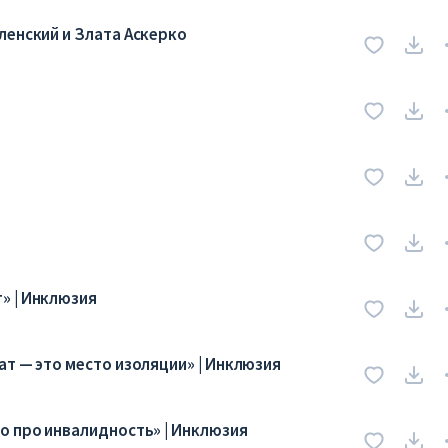
ленский и Злата Аскерко
» | Инклюзия
ат — это место изоляции» | Инклюзия
о про инвалидность» | Инклюзия