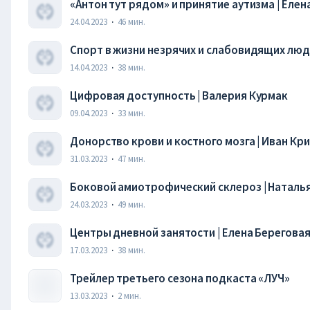
«Антон тут рядом» и принятие аутизма | Еле
24.04.2023
·
46
мин.
Спорт в жизни незрячих и слабовидящих люд
Баротов
14.04.2023
·
38
мин.
Цифровая доступность | Валерия Курмак
09.04.2023
·
33
мин.
Донорство крови и костного мозга | Иван Кр
31.03.2023
·
47
мин.
Боковой амиотрофический склероз | Наталья
24.03.2023
·
49
мин.
Центры дневной занятости | Елена Береговая
17.03.2023
·
38
мин.
Трейлер третьего сезона подкаста «ЛУЧ»
13.03.2023
·
2
мин.