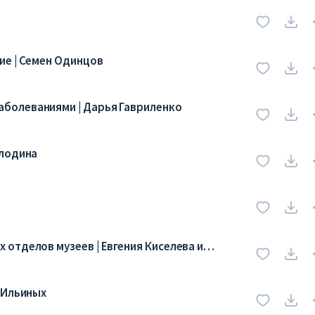
ие | Семен Одинцов
болеваниями | Дарья Гавриленко
олодина
отделов музеев | Евгения Киселева и
 Ильиных