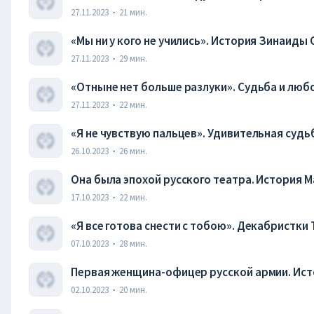
27.11.2023
·
21
мин.
«Мы ни у кого не учились». История Зинаиды
27.11.2023
·
29
мин.
«Отныне нет больше разлуки». Судьба и люб
27.11.2023
·
22
мин.
«Я не чувствую пальцев». Удивительная су
26.10.2023
·
26
мин.
Она была эпохой русского театра. История 
17.10.2023
·
22
мин.
«Я все готова снести с тобою». Декабристки
07.10.2023
·
28
мин.
Первая женщина-офицер русской армии. Ис
02.10.2023
·
20
мин.