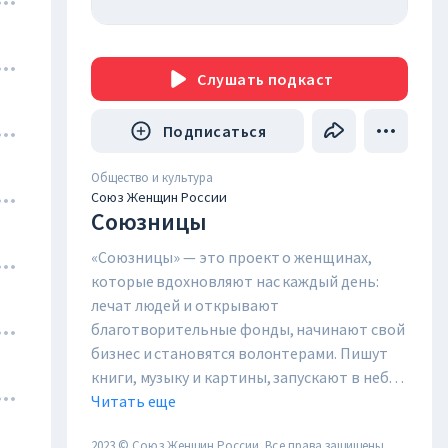
Слушать
подкаст
Подписаться
Общество и культура
Союз Женщин России
Союзницы
«Союзницы» — это проект о женщинах, 
которые вдохновляют нас каждый день: 
лечат людей и открывают 
благотворительные фонды, начинают свой 
бизнес и становятся волонтерами. Пишут 
книги, музыку и картины, запускают в небо 
ракеты и защищают научные диссертации. 
Читать еще
Они рядом с нами, каждый день. Все они 
2023 © Союз Женщин России. Все права защищены.