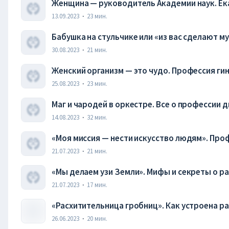
Женщина — руководитель Академии наук. Ек
13.09.2023
·
23
мин.
Бабушка на стульчике или «из вас сделают 
музеолог
30.08.2023
·
21
мин.
Женский организм — это чудо. Профессия ги
25.08.2023
·
23
мин.
Маг и чародей в оркестре. Все о профессии 
14.08.2023
·
32
мин.
«Моя миссия — нести искусство людям». Про
21.07.2023
·
21
мин.
«Мы делаем узи Земли». Мифы и секреты о ра
21.07.2023
·
17
мин.
«Расхитительница гробниц». Как устроена р
26.06.2023
·
20
мин.