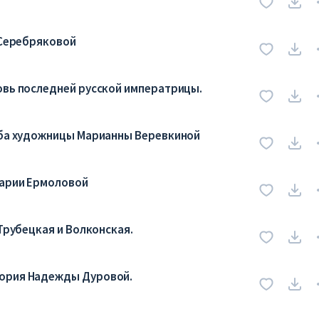
 Серебряковой
овь последней русской императрицы.
дьба художницы Марианны Веревкиной
Марии Ермоловой
 Трубецкая и Волконская.
тория Надежды Дуровой.