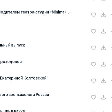
оводителем театра-студии «Minima»
альный выпуск
короходовой
 Екатериной Колтовской
вого зоопсихолога России
енщин в науке