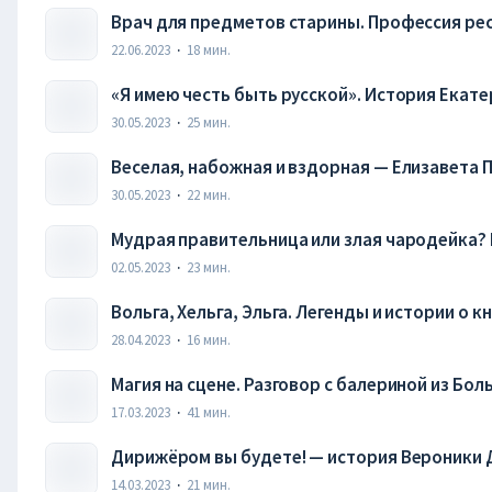
Врач для предметов старины. Профессия ре
22.06.2023
·
18
мин.
«Я имею честь быть русской». История Екат
30.05.2023
·
25
мин.
Веселая, набожная и вздорная — Елизавета 
30.05.2023
·
22
мин.
Мудрая правительница или злая чародейка? 
02.05.2023
·
23
мин.
Вольга, Хельга, Эльга. Легенды и истории о к
28.04.2023
·
16
мин.
Магия на сцене. Разговор с балериной из Бол
17.03.2023
·
41
мин.
Дирижёром вы будете! — история Вероники
14.03.2023
·
21
мин.