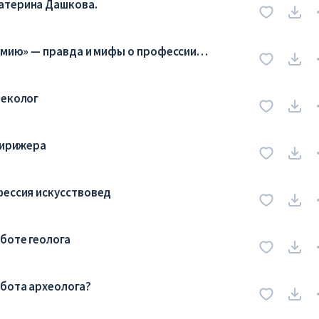
атерина Дашкова.
мумию» — правда и мифы о профессии
неколог
дирижера
фессия искусствовед
боте геолога
абота археолога?