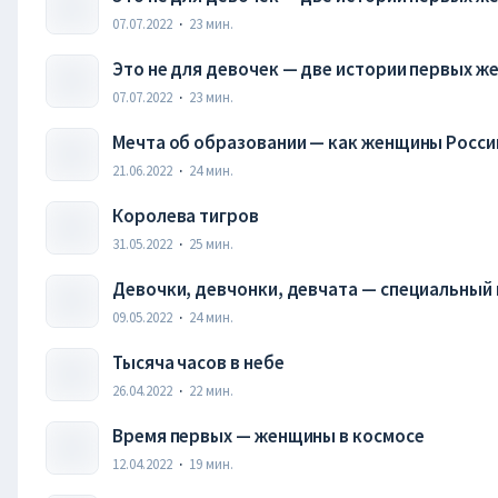
07.07.2022
·
23
мин.
Это не для девочек — две истории первых ж
07.07.2022
·
23
мин.
Мечта об образовании — как женщины России
21.06.2022
·
24
мин.
Королева тигров
31.05.2022
·
25
мин.
Девочки, девчонки, девчата — специальный 
09.05.2022
·
24
мин.
Тысяча часов в небе
26.04.2022
·
22
мин.
Время первых — женщины в космосе
12.04.2022
·
19
мин.