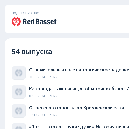
Подкасты
О нас
54 выпуска
Стремительный взлёт и трагическое падение
31.01.2024
·
23
мин.
Как загадать желание, чтобы точно сбылось
07.01.2024
·
21
мин.
От зеленого горошка до Кремлевской ёлки —
17.12.2023
·
23
мин.
«Поэт — это состояние души». История жизн