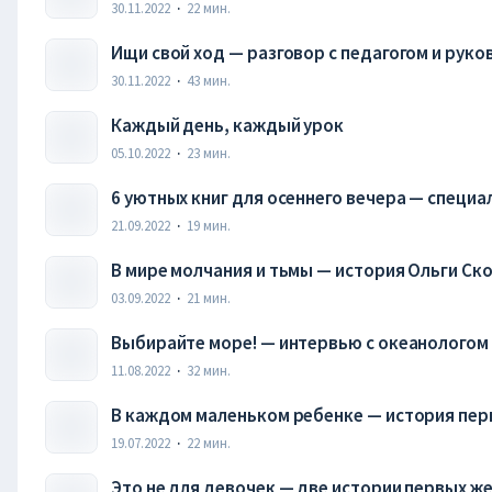
30.11.2022
·
22
мин.
Ищи свой ход — разговор с педагогом и рук
Лорой Макмак
30.11.2022
·
43
мин.
Каждый день, каждый урок
05.10.2022
·
23
мин.
6 уютных книг для осеннего вечера — специ
21.09.2022
·
19
мин.
В мире молчания и тьмы — история Ольги С
03.09.2022
·
21
мин.
Выбирайте море! — интервью с океанологом
11.08.2022
·
32
мин.
В каждом маленьком ребенке — история пер
19.07.2022
·
22
мин.
Это не для девочек — две истории первых ж