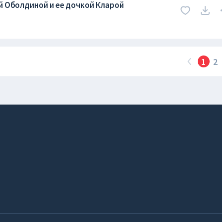
ой Оболдиной и ее дочкой Кларой
1
2