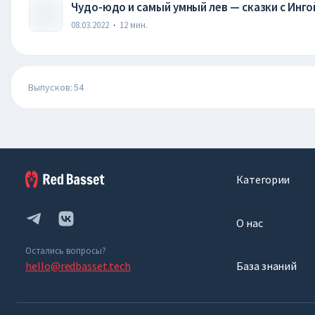
Чудо-юдо и самый умный лев — сказки с Инг
08.03.2022
·
12
мин.
Выпусков: 54
Категории
О нас
Остались вопросы?
hello@redbasset.tech
База знаний