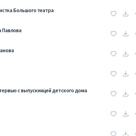
листка Большого театра
а Павлова
канова
тервью с выпускницей детского дома