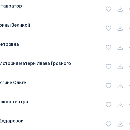
ставратор
ерины Великой
Петровна
История матери Ивана Грозного
нягине Ольге
ьшого театра
 Дударовой