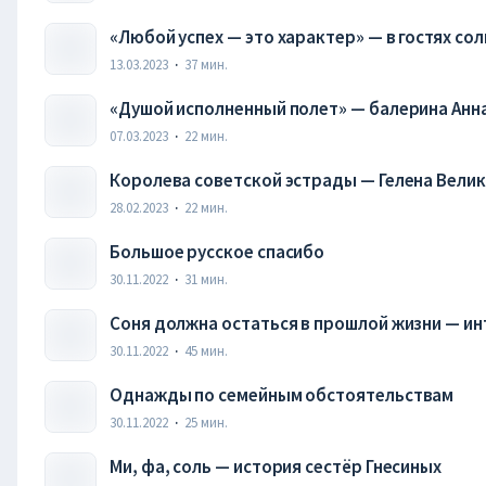
«Любой успех — это характер» — в гостях со
13.03.2023
·
37
мин.
«Душой исполненный полет» — балерина Анн
07.03.2023
·
22
мин.
Королева советской эстрады — Гелена Вели
28.02.2023
·
22
мин.
Большое русское спасибо
30.11.2022
·
31
мин.
Соня должна остаться в прошлой жизни — ин
30.11.2022
·
45
мин.
Однажды по семейным обстоятельствам
30.11.2022
·
25
мин.
Ми, фа, соль — история сестёр Гнесиных