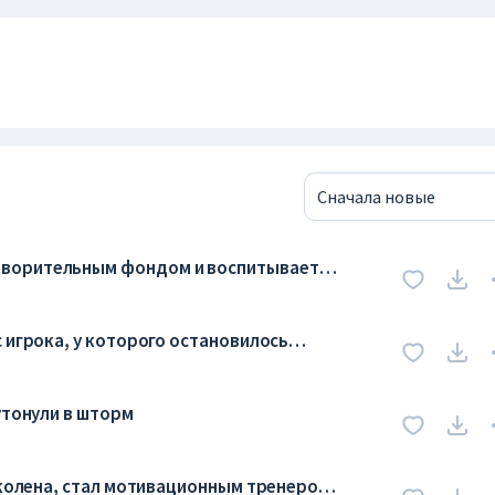
Сначала новые
творительным фондом и воспитывает
 игрока, у которого остановилось
утонули в шторм
 колена, стал мотивационным тренером,