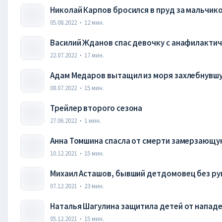
Николай Карпов бросился в пруд за мальчико
05.08.2022
·
12
мин.
Василий Жданов спас девочку с анафилакти
22.07.2022
·
17
мин.
Адам Медаров вытащил из моря захлебнувш
08.07.2022
·
15
мин.
Трейлер второго сезона
27.06.2022
·
1
мин.
Анна Томшина спасла от смерти замерзающу
10.12.2021
·
15
мин.
Михаил Асташов, бывший детдомовец без рук
Паралимпиаде
07.12.2021
·
23
мин.
Наталья Шагулина защитила детей от нападе
05.12.2021
·
15
мин.