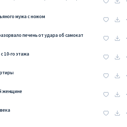
пьяного мужа с ножом
разорвало печень от удара об самокат
с 10-го этажа
артиры
ой женщине
овека