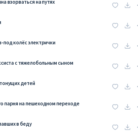
на взорваться на путях
и
з-под колёс электрички
аксиста с тяжелобольным сыном
 тонущих детей
го парня на пешеходном переходе
павших в беду