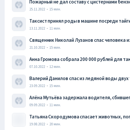
Пожарный не дал составу с цистернами бензи
25.11.2022
·
15
мин.
Таксист принял роды в машине посреди тайг
13.11.2022
·
11
мин.
Священник Николай Лузанов спас человека и
21.10.2022
·
15
мин.
Анна Громова собрала 200 000 рублей для т
07.10.2022
·
12
мин.
Валерий Данилов спас из ледяной воды двух
23.09.2022
·
15
мин.
Алёна Мутьёва задержала водителя, сбивше
09.09.2022
·
11
мин.
Татьяна Скородумова спасает животных, по
19.08.2022
·
20
мин.