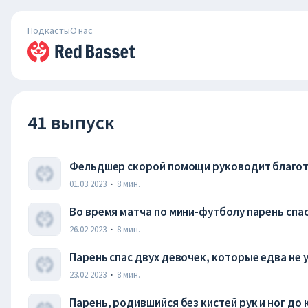
Подкасты
О нас
41 выпуск
Фельдшер скорой помощи руководит благо
четверых приёмных детей
01.03.2023
·
8
мин.
Во время матча по мини-футболу парень спас
сердце
26.02.2023
·
8
мин.
Парень спас двух девочек, которые едва не 
23.02.2023
·
8
мин.
Парень, родившийся без кистей рук и ног до