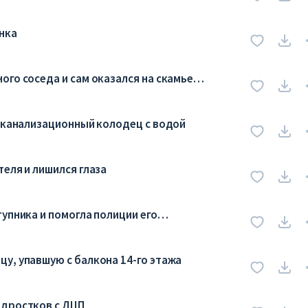
нка
ого соседа и сам оказался на скамье
в канализационный колодец с водой
еля и лишился глаза
упника и помогла полиции его
у, упавшую с балкона 14-го этажа
одростков с ДЦП