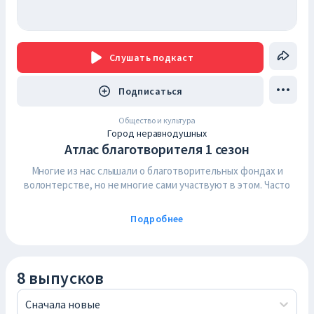
Слушать
подкаст
Подписаться
Общество и культура
Город неравнодушных
Атлас благотворителя 1 сезон
Многие из нас слышали о благотворительных фондах и
волонтерстве, но не многие сами участвуют в этом. Часто
начать мешают предубеждения, что это бесполезно, что
всех проблем не решить, а многие фонды и вовсе
Подробнее
мошенники — обидно отдавать время и деньги в чужой
карман. Чтобы разобраться во всех вопросах, которые нас
останавливают и не бояться нажать на заветную кнопку
«Пожертвовать», мы решили поговорить с представителями
8 выпусков
некоммерческих организаций и государства.
Сначала новые
А 100 рублей правда что-то решают? Как лучше помогать: