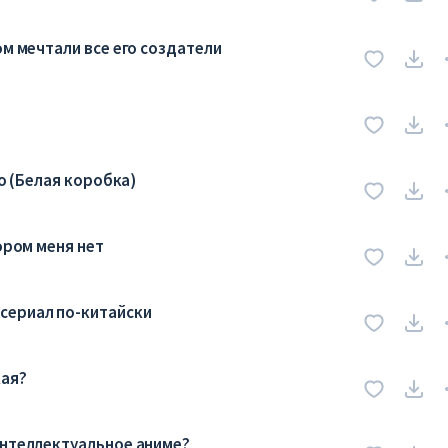
ом мечтали все его создатели
ko (Белая коробка)
ором меня нет
сериал по-китайски
кая?
интеллектуальное аниме?