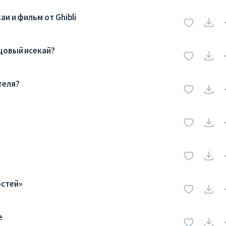
и и фильм от Ghibli
цовый исекай?
теля?
остей»
е