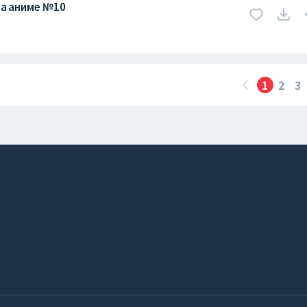
та аниме №10
1
2
3