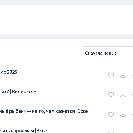
Сначала новые
име 2025
чит? | Видеоэссе
ый рыбак» — не то, чем кажется | Эссе
быть взрослым | Эссе