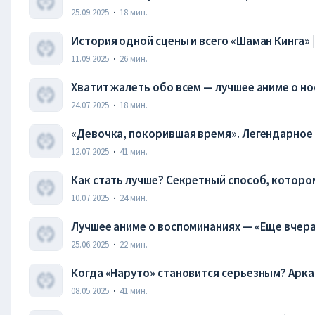
25.09.2025
·
18
мин.
История одной сцены и всего «Шаман Кинга» |
11.09.2025
·
26
мин.
Хватит жалеть обо всем — лучшее аниме о но
Эссе
24.07.2025
·
18
мин.
«Девочка, покорившая время». Легендарное
взросление и первую любовь | ft. «Крупным 
12.07.2025
·
41
мин.
Как стать лучше? Секретный способ, которому
Бродяга, Евангелион
10.07.2025
·
24
мин.
Лучшее аниме о воспоминаниях — «Еще вчера»
25.06.2025
·
22
мин.
Когда «Наруто» становится серьезным? Арк
08.05.2025
·
41
мин.