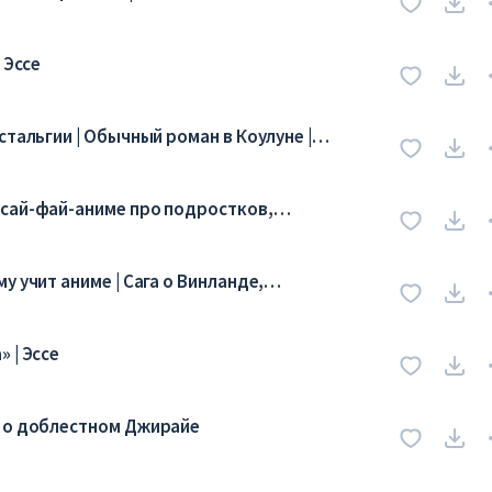
 Эссе
стальгии | Обычный роман в Коулуне |
 сай-фай-аниме про подростков,
планом»
 учит аниме | Сага о Винланде,
 | Эссе
а о доблестном Джирайе