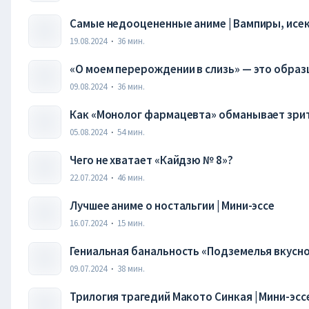
Самые недооцененные аниме | Вампиры, исека
19.08.2024
·
36
мин.
«О моем перерождении в слизь» — это образ
09.08.2024
·
36
мин.
Как «Монолог фармацевта» обманывает зри
05.08.2024
·
54
мин.
Чего не хватает «Кайдзю № 8»?
22.07.2024
·
46
мин.
Лучшее аниме о ностальгии | Мини-эссе
16.07.2024
·
15
мин.
Гениальная банальность «Подземелья вкусн
09.07.2024
·
38
мин.
Трилогия трагедий Макото Синкая | Мини-эсс