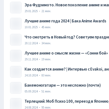
Эра Фудзимото. Новое поколение аниме и ман
29.01.2025
·
21
мин.
Лучшие аниме года 2024 | Бака Anime Awards
10.01.2025
·
45
мин.
Что смотреть в Новый год? Советуем праздн
20.12.2024
·
34
мин.
Лучшее аниме о смысле жизни — «Сонни бой» |
29.11.2024
·
19
мин.
Как создается аниме? | Интервью с Evakoi, 
Винланде» и других сериалов
24.10.2024
·
83
мин.
Бакемоногатари — это несложно (почти)
05.09.2024
·
51
мин.
Терлецкий: Моб Психо 100, переезд в Японию,
Специальный эпизод
24.08.2024
·
95
мин.