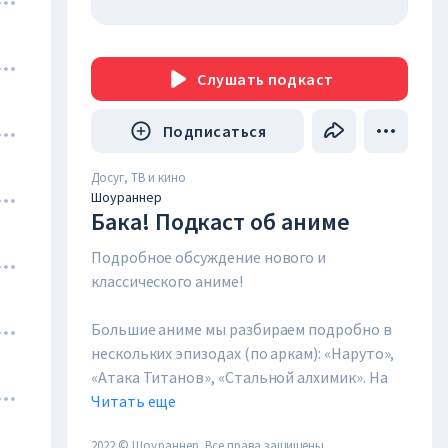
Слушать
подкаст
Подписаться
Досуг, ТВ и кино
Шоураннер
Бака! Подкаст об аниме
Подробное обсуждение нового и
классического аниме!
Большие аниме мы разбираем подробно в
нескольких эпизодах (по аркам): «Наруто»,
«Атака Титанов», «Стальной алхимик». На
другие картины мы тратим один выпуск.
Читать еще
Отдельные особенно интересные аспекты
2022 © Шоураннер. Все права защищены.