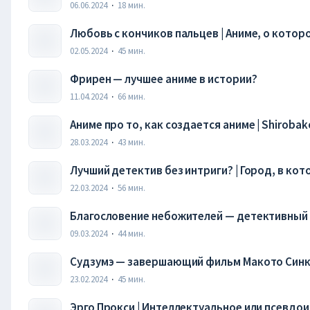
06.06.2024
·
18
мин.
Любовь с кончиков пальцев | Аниме, о котор
02.05.2024
·
45
мин.
Фрирен — лучшее аниме в истории?
11.04.2024
·
66
мин.
Аниме про то, как создается аниме | Shiroba
28.03.2024
·
43
мин.
Лучший детектив без интриги? | Город, в кот
22.03.2024
·
56
мин.
Благословение небожителей — детективный 
09.03.2024
·
44
мин.
Судзумэ — завершающий фильм Макото Син
23.02.2024
·
45
мин.
Эрго Прокси | Интеллектуальное или псевдо