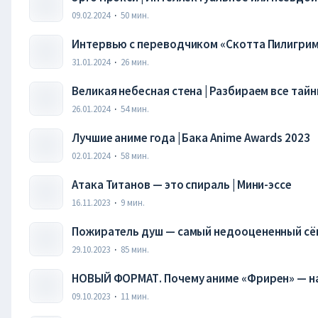
09.02.2024
·
50
мин.
Интервью с переводчиком «Скотта Пилигрим
31.01.2024
·
26
мин.
Великая небесная стена | Разбираем все тай
прошлого года
26.01.2024
·
54
мин.
Лучшие аниме года | Бака Anime Awards 2023
02.01.2024
·
58
мин.
Атака Титанов — это спираль | Мини-эссе
16.11.2023
·
9
мин.
Пожиратель душ — самый недооцененный сён
29.10.2023
·
85
мин.
НОВЫЙ ФОРМАТ. Почему аниме «Фрирен» — на
09.10.2023
·
11
мин.