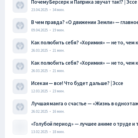
Почему Берсерк и Паприка звучат так!? | Эссе
23.04.2025
·
34
мин.
В чем правда? «О движении Земли» — главное 
09.04.2025
·
19
мин.
Как полюбить себя? «Хоримия» — не то, чем к
26.03.2025
·
21
мин.
Как полюбить себя? «Хоримия» — не то, чем к
26.03.2025
·
21
мин.
Исекаи — все! Что будет дальше? | Эссе
12.03.2025
·
23
мин.
Лучшая манга о счастье — «Жизнь в одноэтаж
26.02.2025
·
16
мин.
«Голубой период» — лучшее аниме о труде и т
13.02.2025
·
18
мин.