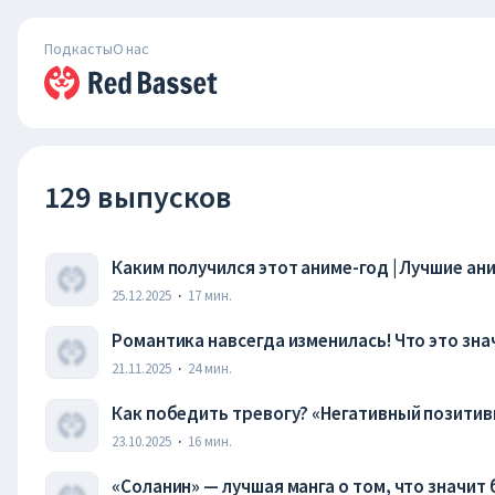
Подкасты
О нас
129 выпусков
Каким получился этот аниме-год | Лучшие ан
25.12.2025
·
17
мин.
Романтика навсегда изменилась! Что это зна
21.11.2025
·
24
мин.
Как победить тревогу? «Негативный позитивн
23.10.2025
·
16
мин.
«Соланин» — лучшая манга о том, что значит 