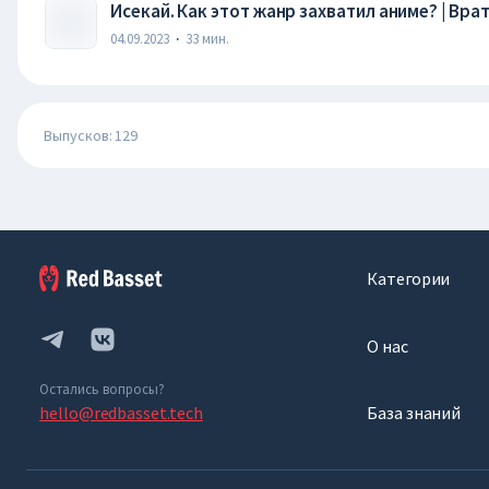
Исекай. Как этот жанр захватил аниме? | Вра
04.09.2023
·
33
мин.
Выпусков: 129
Категории
О нас
Остались вопросы?
hello@redbasset.tech
База знаний