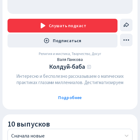
Слушать
подкаст
Подписаться
Религия и мистика, Творчество, Досуг
Валя Панкова
Колдуй-баба
Интересно и бесполезно рассказываем о магических
практиках глазами миллениалов. Дестигматизируем
существующий дискурс, чтобы сделать его доступным для
всех.
Подробнее
—
Подписаться на канал в тг: https://clck.ru/gf2Uf
—
Дать обратную связь @KolduiBaba_Bot
—
Подписаться на нельзяграм проекта: https://clck.ru/Sc3ZY
10 выпусков
—
Подписаться на нельзяграм Гали: https://clck.ru/TKiRD
—
Помочь донатом https://clck.ru/TuD4F
Сначала новые