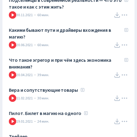
Подселенцы в современной реальности — что это
такое и как с этим жить?
30.11.2021
·
60
мин.
Какими бывают пути и драйверы вхождения в
магию?
20.06.2021
·
60
мин.
Что такое эгрегор и при чём здесь экономика
внимания?
20.04.2021
·
39
мин.
Вера и сопутствующие товары
11.02.2021
·
30
мин.
Пилот. Билет в магию на одного
19.01.2021
·
24
мин.
Трейлер