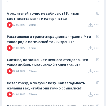
А родителей точно не выбирают? Или как
соотносятся магия и материнство
07.06.2023
·
70
мин.
Расстановки и трансгенерационная травма. Что
такое род с магической точки зрения?
09.08.2022
·
67
мин.
Слияние, поглощение и немного стендапа. Что
такое любовь с магической точки зрения?
27.04.2022
·
59
мин.
Хотел грозу, а получил козу. Как загадывать
желания так, чтобы они точно сбывались?
04.01.2022
·
55
мин.