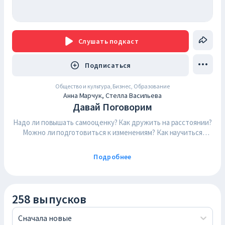
Слушать
подкаст
Подписаться
Общество и культура, Бизнес, Образование
Анна Марчук, Стелла Васильева
Давай Поговорим
Надо ли повышать самооценку? Как дружить на расстоянии?
Можно ли подготовиться к изменениям? Как научиться
экономить деньги? Откуда берутся страхи и тревоги? Как
преодолеть синдром отложенной жизни? Планирование –
Подробнее
это про гибкость или про самоконтроль? Эти и многие
другие вопросы обсуждаются в подкасте Давай Поговорим.
258 выпусков
Сначала новые