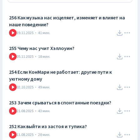
256 Как музыка нас исцеляет, изменяет и влияет на
наше поведение?
19.11.2025
·
41
мин.
255 Чему нас учит Хэллоуин?
05.11.2025
·
18
мин.
254 Если КонМари не работает: другие пути к
уютному дому
02.10.2025
·
49
мин.
253 Зачем срываться в спонтанные поездки?
21.08.2025
·
43
мин.
252 Как выйти из застоя и тупика?
11.08.2025
·
28
мин.