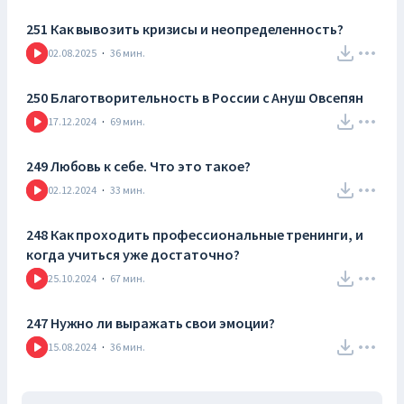
251 Как вывозить кризисы и неопределенность?
02.08.2025
·
36
мин.
250 Благотворительность в России с Ануш Овсепян
17.12.2024
·
69
мин.
249 Любовь к себе. Что это такое?
02.12.2024
·
33
мин.
248 Как проходить профессиональные тренинги, и
когда учиться уже достаточно?
25.10.2024
·
67
мин.
247 Нужно ли выражать свои эмоции?
15.08.2024
·
36
мин.