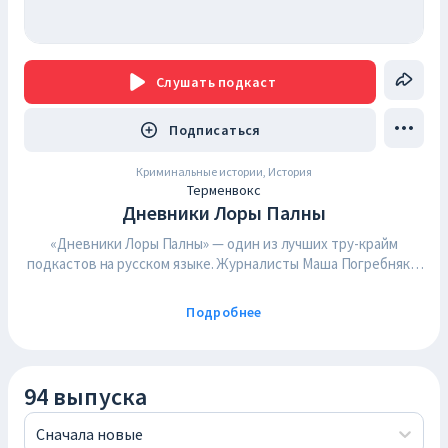
Слушать
подкаст
Подписаться
Криминальные истории, История
Терменвокс
Дневники Лоры Палны
«Дневники Лоры Палны» — один из лучших тру-крайм
подкастов на русском языке. Журналисты Маша Погребняк и
Митя Лебедев рассказывают друг другу истории самых
кровавых, резонансных и интересных серийных убийц
Подробнее
России и всего мира. Они пытаются понять мотивы каждого
преступника — и для этого опираются на психологические
портреты, мнения криминалистов, воспоминания
правоохранителей и свидетелей. Подкаст выходит каждую
94 выпуска
неделю. Все выпуски доступны по подписке:
https://taplink.cc/lorapalnapodcast
Подкаст сделан студией
Сначала новые
«Терменвокс» —
podcasts@terminvox.ru