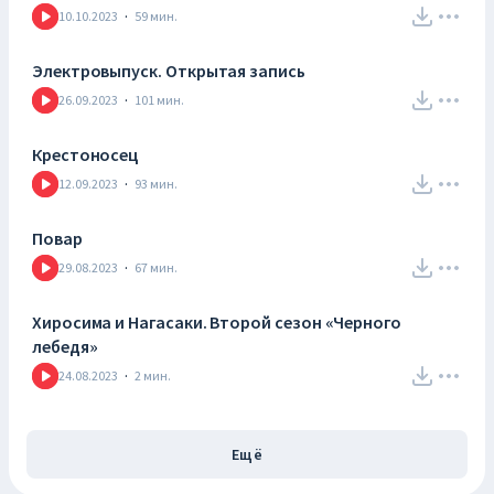
10.10.2023
·
59
мин.
Электровыпуск. Открытая запись
26.09.2023
·
101
мин.
Крестоносец
12.09.2023
·
93
мин.
Повар
29.08.2023
·
67
мин.
Хиросима и Нагасаки. Второй сезон «Черного
лебедя»
24.08.2023
·
2
мин.
Ещё