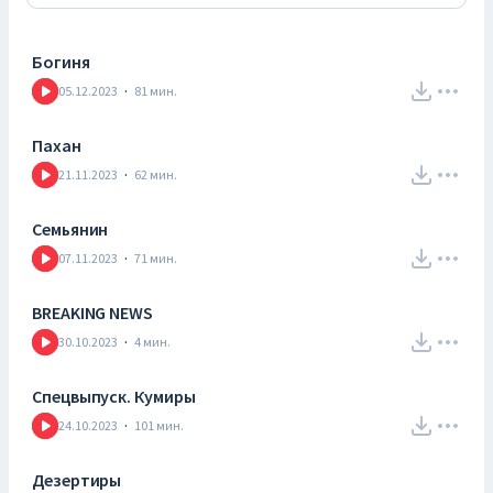
Богиня
05.12.2023
·
81
мин.
Пахан
21.11.2023
·
62
мин.
Семьянин
07.11.2023
·
71
мин.
BREAKING NEWS
30.10.2023
·
4
мин.
Спецвыпуск. Кумиры
24.10.2023
·
101
мин.
Дезертиры