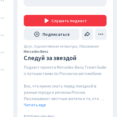
Слушать
подкаст
Подписаться
Досуг, Художественная литература, Образование
Mercedes-Benz
Следуй за звездой
Подкаст проекта Mercedes-Benz Travel Guide 
о путешествиях по России на автомобиле.

Все, что нужно знать перед поездкой в 
разные города и регионы России. 
Рассказывают местные жители и те, кто 
действительно хорошо знает, куда идти, 
Читать еще
что смотреть и где вкусно поесть. 

©2026 Mercedes-Benz