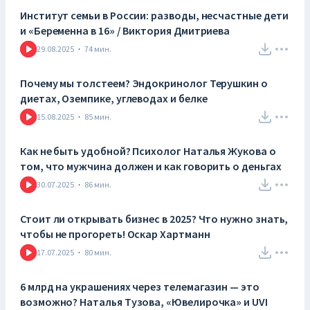
Институт семьи в России: разводы, несчастные дети
и «Беременна в 16» / Виктория Дмитриева
29.08.2025
·
74
мин.
Почему мы толстеем? Эндокринолог Терушкин о
диетах, Оземпике, углеводах и белке
15.08.2025
·
85
мин.
Как не быть удобной? Психолог Наталья Жукова о
том, что мужчина должен и как говорить о деньгах
30.07.2025
·
86
мин.
Стоит ли открывать бизнес в 2025? Что нужно знать,
чтобы не прогореть! Оскар Хартманн
17.07.2025
·
80
мин.
6 млрд на украшениях через телемагазин — это
возможно? Наталья Тузова, «Ювелирочка» и UVI