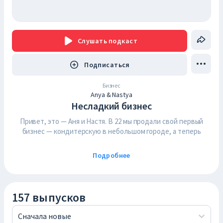
Слушать
подкаст
Подписаться
Бизнес
Anya & Nastya
Несладкий бизнес
Привет, это — Аня и Настя. В 22 мы продали свой первый
бизнес — кондитерскую в небольшом городе, а теперь
строим свои проекты и ведем этот подкаст.
Наш проект — это исследование пути успеха с нуля. Мы
Подробнее
общаемся с людьми из сферы бизнеса, а также блогерами,
психологами, экспертами, чтобы разобраться, есть ли какой-
то секрет построения успешной карьеры и
предпринимательства.
157 выпусков
По вопросам рекламы и сотрудничества:
Сначала новые
notsweetbusiness@gmail.com