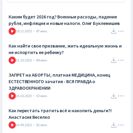
Подкаст создан студией «Несладкий продакшн»
https://tsyplusha.com/
Каким будет 2026 год? Военные расходы, падение
Ищи нас здесь:
рубля, инфляция и новые налоги. Олег Буклемишев
https://www.instagram.com/notsweetbusiness/
18.12.2025
·
87
мин.
https://t.me/notsweetbusiness
Аня: https://www.instagram.com/tsyplusha/
Как найти свое призвание, жить идеальную жизнь и
Настя: https://www.instagram.com/beranastasii
не испортить ее ребенку?
31.10.2025
·
84
мин.
ЗАПРЕТ на АБОРТЫ, платная МЕДИЦИНА, конец
ЕСТЕСТВЕННОГО зачатия - ВСЯ ПРАВДА о
ЗДРАВООХРАНЕНИИ
24.10.2025
·
33
мин.
Как перестать тратить всё и накопить деньги?!
Анастасия Веселко
16.09.2025
·
81
мин.