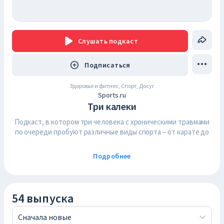
Слушать
подкаст
Подписаться
Здоровье и фитнес, Спорт, Досуг
Sports.ru
Три калеки
Подкаст, в котором три человека с хроническими травмами
по очереди пробуют различные виды спорта – от карате до
водных лыж. Алена Груздева, Саша Бушмакин и Денис
Ярославцев расскажут, как совместить спорт с болячками,
Подробнее
плотным графиком и даже с маленькими детьми.
Подписывайтесь на наш Telegram-канал: https://t.me/trikaleki
54 выпуска
Сначала новые