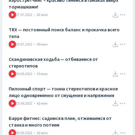
Аэростретчинг – красиво тянемся в гамаках вверх
тормашками!
27.07.2022
·
42
мин.
TRX — постоянный поиск баланс и прокачка всего
тела
15.07.2022
·
40
мин.
Скандинавская ходьба — отбиваемся от
стереотипов
30.06.2022
·
39
мин.
Пилонный спорт — тонна стереотипов и красное
лицо одновременно от смущения и напряжения
23.06.2022
·
42
мин.
Барре фитнес: садимся в плие, отжимаемся от
станка и много потеем
09.06.2022
·
42
мин.