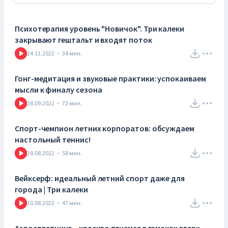
Психотерапия уровень "Новичок". Три калеки
закрывают гештальт и входят поток
24.11.2022
·
34
мин.
Гонг-медитация и звуковые практики: успокаиваем
мысли к финалу сезона
28.09.2022
·
72
мин.
Спорт-чемпион летних корпоратов: обсуждаем
настольный теннис!
28.08.2022
·
58
мин.
Вейксерф: идеальный летний спорт даже для
города | Три калеки
10.08.2022
·
47
мин.