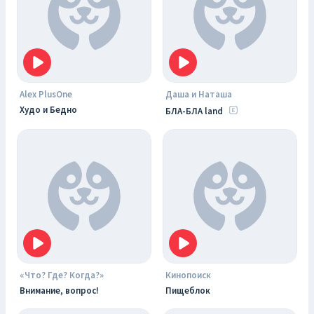
Alex PlusOne
Даша и Наташа
Худо и Бедно
БЛА-БЛА land
«Что? Где? Когда?»
Кинопоиск
Внимание, вопрос!
Пищеблок