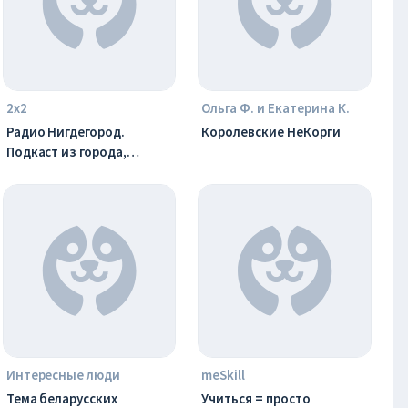
2х2
Ольга Ф. и Екатерина К.
Радио Нигдегород.
Королевские НеКорги
Подкаст из города,
которого нет
Интересные люди
meSkill
Тема беларусских
Учиться = просто