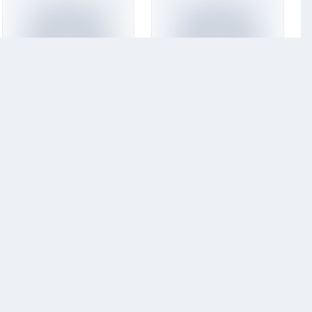
Кремов и Хрусталёв
Радио «Комсомольская правда»
Кремов и Хрусталев
Америка по-русски
(неофициальный)