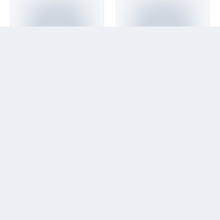
Гагарин vs. Иващенко
Френк (Игорь Френкель)
Радио Шоу Гагарина &
"Frenky Show"
Иващенко