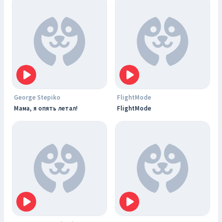
George Stepiko
FlightMode
Мама, я опять летал!
FlightMode