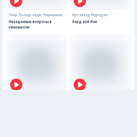
Таир Полад-заде, Чернышев Евгений
Артавазд Мурадян
Незаданные вопросы в
Хард and Изи
киношколе
Павел Усачёв
Толкователи КИНО
Павел Усачёв
Толкователи кино