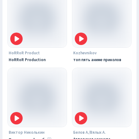
HoRRoR Product
Kozhevnikov
HoRRoR Production
топ пять аниме приколов
Виктор Николькин
Белов А./Вялых А.