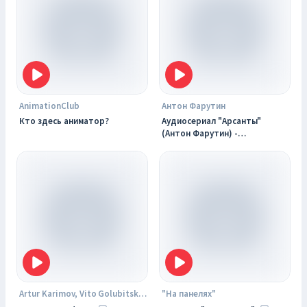
AnimationClub
Антон Фарутин
Кто здесь аниматор?
Аудиосериал "Арсанты"
(Антон Фарутин) -
фантастика, приключения,
история
Artur Karimov, Vito Golubitsky, Nikita Salnikov, Ivan Samsonov
"На панелях"