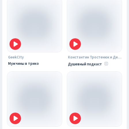
GeekCIty
Константин Тростенюк и Денис Карамышев
Мужчины в трико
Душевный подкаст